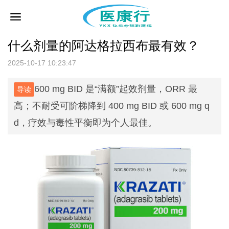
什么剂量的阿达格拉西布最有效？
首
2025-10-17 10:23:47
页
疾
600 mg BID 是“满额”起效剂量，ORR 最
导读
高；不耐受可阶梯降到 400 mg BID 或 600 mg q
病
医
d，疗效与毒性平衡即为个人最佳。
专
药
医
区
查
药
专
询
资
栏
问