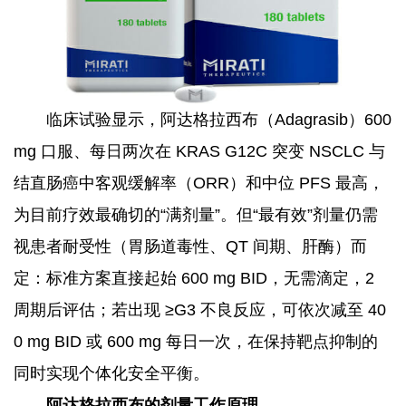
讯
答
关
于
临床试验显示，阿达格拉西布（Adagrasib）600
我
mg 口服、每日两次在 KRAS G12C 突变 NSCLC 与
们
结直肠癌中客观缓解率（ORR）和中位 PFS 最高，
为目前疗效最确切的“满剂量”。但“最有效”剂量仍需
视患者耐受性（胃肠道毒性、QT 间期、肝酶）而
定：标准方案直接起始 600 mg BID，无需滴定，2
周期后评估；若出现 ≥G3 不良反应，可依次减至 40
0 mg BID 或 600 mg 每日一次，在保持靶点抑制的
同时实现个体化安全平衡。
阿达格拉西布的剂量工作原理