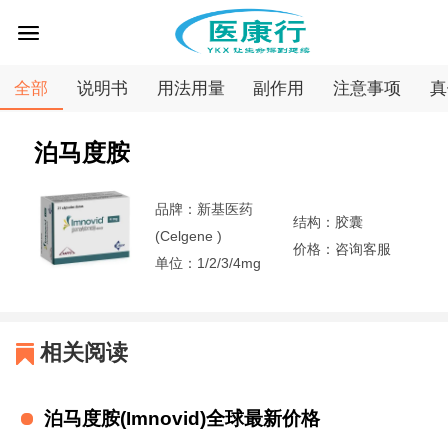
全部
说明书
用法用量
副作用
注意事项
真
首
泊马度胺
页
疾
品牌：新基医药
结构：胶囊
病
医
(Celgene )
价格：咨询客服
单位：1/2/3/4mg
专
药
医
区
查
药
问
相关阅读
询
资
答
专
泊马度胺(Imnovid)全球最新价格