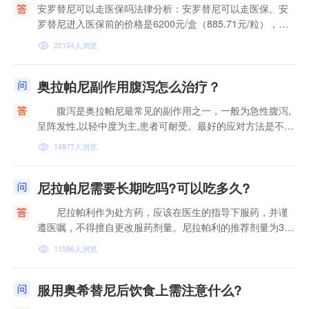
安罗替尼可以走医保吗法律分析：安罗替尼可以走医保。安
罗替尼进入医保前的价格是6200元/盒（885.71元/粒），进
入医保后，价格降低45%，变...
22104人浏览
奥拉帕尼副作用腹泻怎么治疗？
腹泻是奥拉帕尼最常见的副作用之一，一般为急性腹泻,
呈阵发性,以轻中度为主,患者可耐受。最好的应对方法是不要
吃得太饱,水不要一次喝得...
14977人浏览
尼拉帕尼需要长期吃吗?可以吃多久?
尼拉帕利作为处方药，应该在医生的指导下服药，并谨
遵医嘱，不得擅自更改服药剂量。尼拉帕利的推荐剂量为300
毫克，一日1次，空腹或进餐...
11586人浏览
服用奥希替尼后饮食上需注意什么?