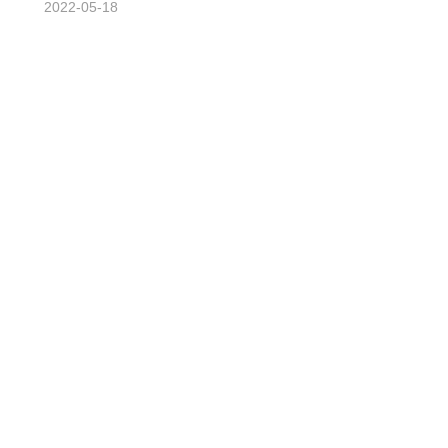
2022-05-18
讯
栏
关
于
我
们