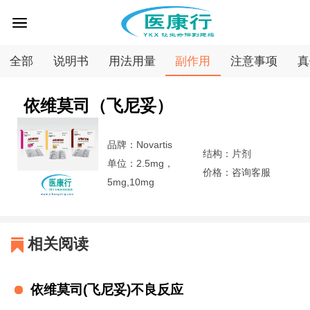
全部
说明书
用法用量
副作用
注意事项
真
首
依维莫司（飞尼妥）
页
疾
品牌：Novartis
结构：片剂
病
医
单位：2.5mg，
价格：咨询客服
5mg,10mg
专
药
医
区
查
药
问
相关阅读
询
资
答
专
依维莫司(飞尼妥)不良反应